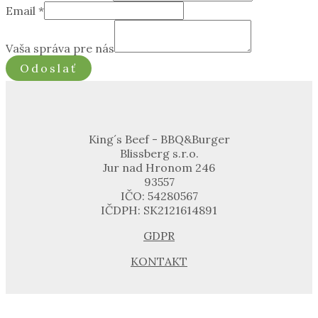
Email
*
Vaša správa pre nás
Odoslať
King´s Beef - BBQ&Burger
Blissberg s.r.o.
Jur nad Hronom 246
93557
IČO: 54280567
IČDPH: SK2121614891
GDPR
KONTAKT