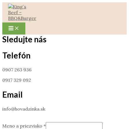
Preskočiť
na
obsah
Main
Menu
Sledujte nás
Telefón
0907 263 936
0917 329 092
Email
info@hovadzinka.sk
Meno a priezvisko
*